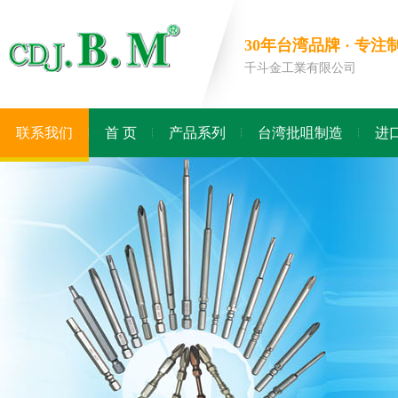
30年台湾品牌 · 
千斗金工業有限公司
联系我们
首 页
产品系列
台湾批咀制造
进