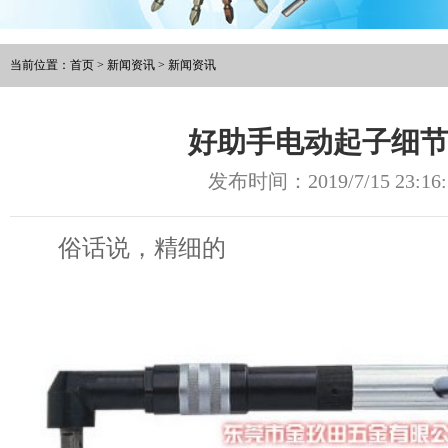
当前位置：
首页
>
新闻资讯
>
新闻资讯
好助手电动起子细
发布时间：2019/7/15 23:16:
俗话说，精细的