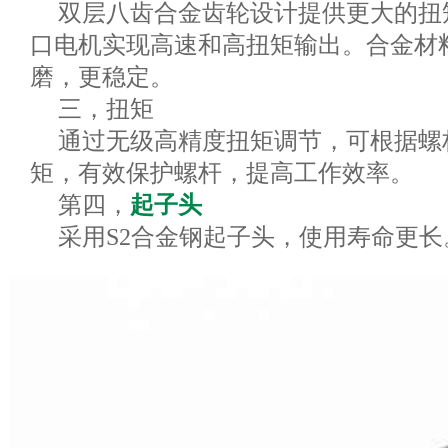
双层八齿合金齿轮设计提供更大的扭
口电机实现高速和高扭矩输出。合金材
磨，更稳定。
三，扭矩
通过无级高精度扭矩调节，可根据螺
矩，有效保护螺杆，提高工作效率。
第四，
起子头
采用S2合金钢起子头，使用寿命更长